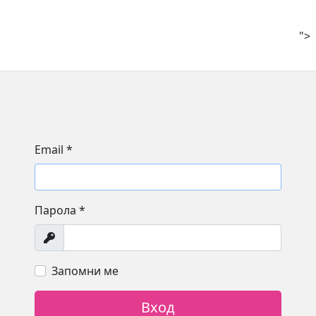
">
Email
*
Парола
*
Покажи
Запомни ме
Вход